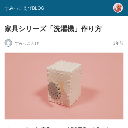
すみっこえびBLOG
家具シリーズ「洗濯機」作り方
すみっこえび
3年前