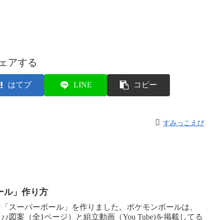
ェアする
はてブ
LINE
コピー
すみっこえび
ール」作り方
ン「スーパーボール」を作りました。ポケモンボールは、
♪図案（全1ページ）と組立動画（You Tube)を掲載してる