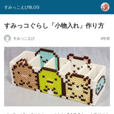
すみっこえびBLOG
すみっコぐらし「小物入れ」作り方
すみっこえび
3年前