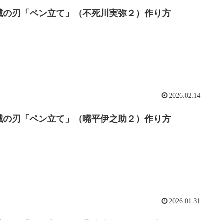
滅の刃「ペン立て」（不死川実弥２）作り方
2026.02.14
滅の刃「ペン立て」（嘴平伊之助２）作り方
2026.01.31