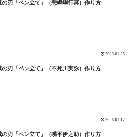
滅の刃「ペン立て」（悲鳴嶼行冥）作り方
2026.01.25
滅の刃「ペン立て」（不死川実弥）作り方
2026.01.17
滅の刃「ペン立て」（嘴平伊之助）作り方