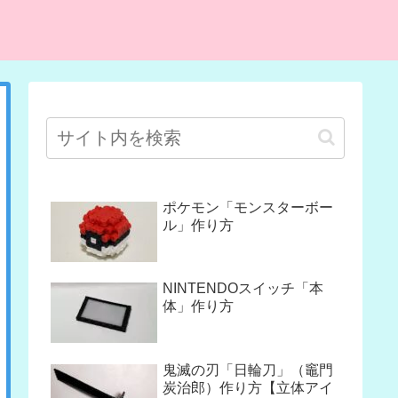
ポケモン「モンスターボー
ル」作り方
NINTENDOスイッチ「本
体」作り方
鬼滅の刃「日輪刀」（竈門
炭治郎）作り方【立体アイ