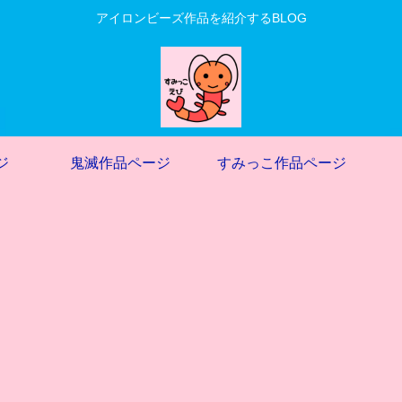
アイロンビーズ作品を紹介するBLOG
ジ
鬼滅作品ページ
すみっこ作品ページ