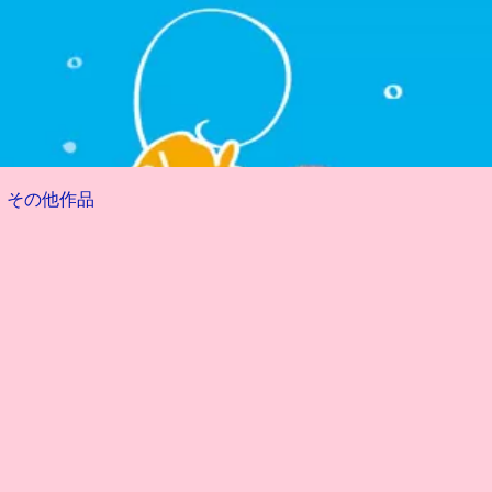
その他作品