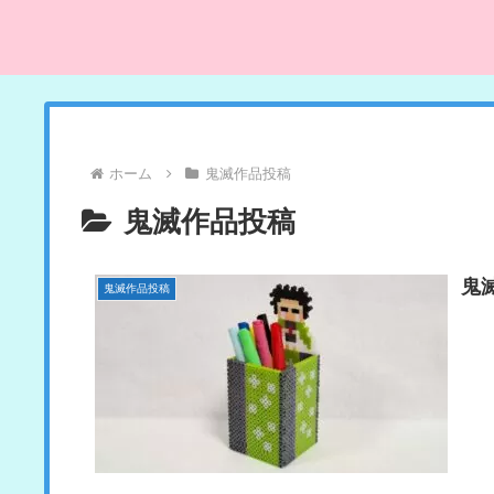
ホーム
鬼滅作品投稿
鬼滅作品投稿
鬼
鬼滅作品投稿