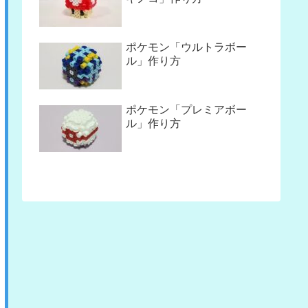
ポケモン「ウルトラボー
ル」作り方
ポケモン「プレミアボー
ル」作り方