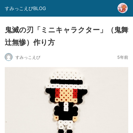
すみっこえびBLOG
鬼滅の刃「ミニキャラクター」（鬼舞
辻無惨）作り方
すみっこえび
5年前