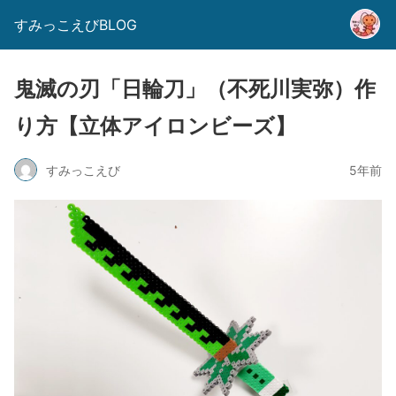
すみっこえびBLOG
鬼滅の刃「日輪刀」（不死川実弥）作
り方【立体アイロンビーズ】
すみっこえび
5年前