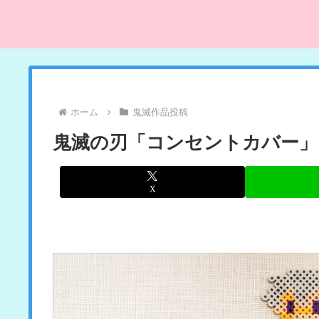
ホーム
鬼滅作品投稿
鬼滅の刃「コンセントカバー」
X