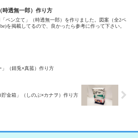
（時透無一郎）作り方
「ペン立て」（時透無一郎）を作りました。図案（全2ペ
Tube)を掲載してるので、良かったら参考に作って下さい。
ー」（錆兎×真菰）作り方
ロ貯金箱」（しのぶ×カナヲ）作り方