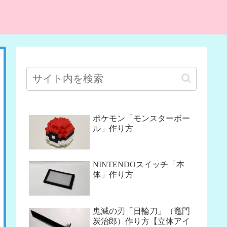
ポケモン「モンスターボー
ル」作り方
NINTENDOスイッチ「本
体」作り方
鬼滅の刃「日輪刀」（竈門
炭治郎）作り方【立体アイ