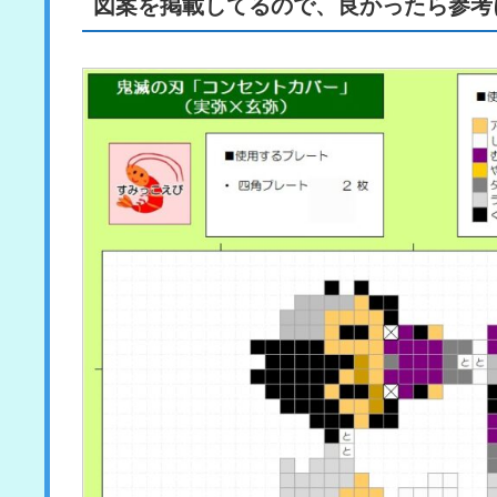
図案を掲載してるので、良かったら参考