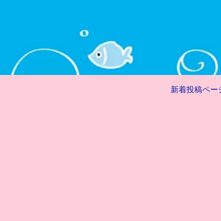
新着投稿ペー