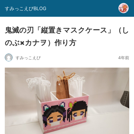
すみっこえびBLOG
鬼滅の刃「縦置きマスクケース」（し
のぶ×カナヲ）作り方
すみっこえび
4年前