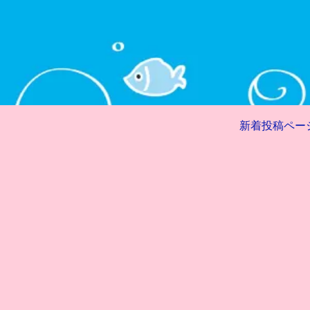
新着投稿ペー