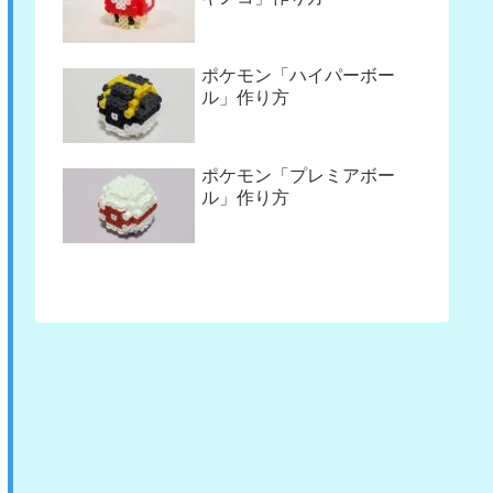
ポケモン「ハイパーボー
ル」作り方
ポケモン「プレミアボー
ル」作り方