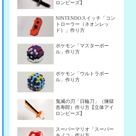
ロンビーズ】
NINTENDOスイッチ「コン
トローラー（ネオンレッ
ド）」作り方
ポケモン「マスターボー
ル」作り方
ポケモン「ウルトラボー
ル」作り方
鬼滅の刃「日輪刀」（煉獄
杏寿郎）作り方【立体アイ
ロンビーズ】
スーパーマリオ「スーパー
キノコ」作り方