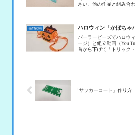
さい。他の作品と組み合わせ
ハロウィン「かぼちゃ
他作品投稿
パーラービーズでハロウィ
ージ）と組立動画（You 
首から下げて「トリック・
「サッカーコート」作り方