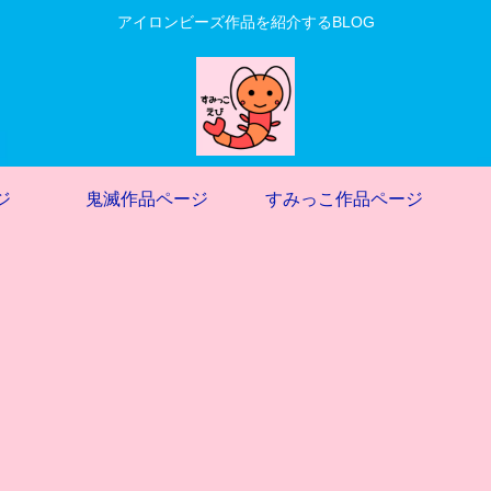
アイロンビーズ作品を紹介するBLOG
ジ
鬼滅作品ページ
すみっこ作品ページ