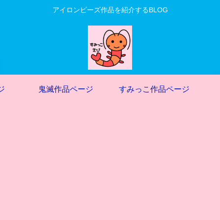
アイロンビーズ作品を紹介するBLOG
ジ
鬼滅作品ページ
すみっこ作品ページ