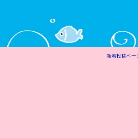
新着投稿ペー