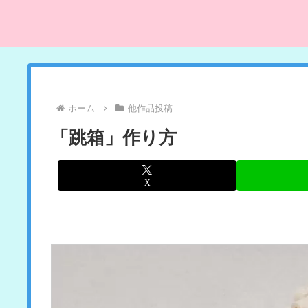
ホーム
他作品投稿
「跳箱」作り方
X