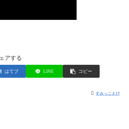
ェアする
はてブ
LINE
コピー
すみっこえび