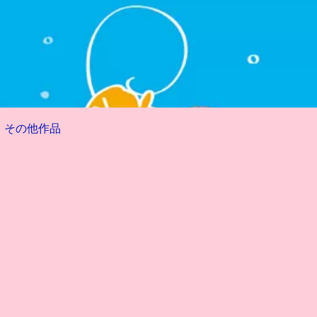
その他作品