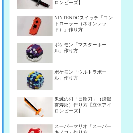
ロンビーズ】
NINTENDOスイッチ「コン
トローラー（ネオンレッ
ド）」作り方
ポケモン「マスターボー
ル」作り方
ポケモン「ウルトラボー
ル」作り方
鬼滅の刃「日輪刀」（煉獄
杏寿郎）作り方【立体アイ
ロンビーズ】
スーパーマリオ「スーパー
キノコ」作り方