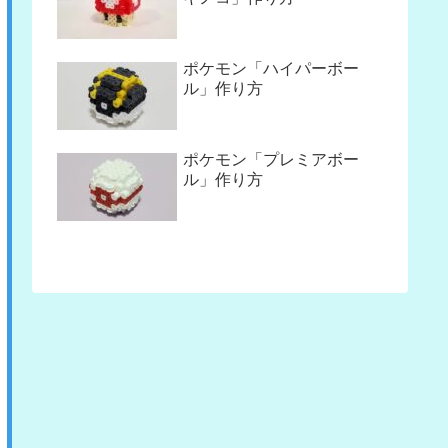
ポケモン「ハイパーボー
ル」作り方
ポケモン「プレミアボー
ル」作り方