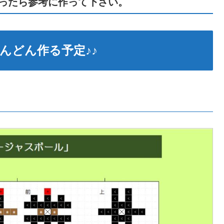
ったら参考に作って下さい。
んどん作る予定♪♪