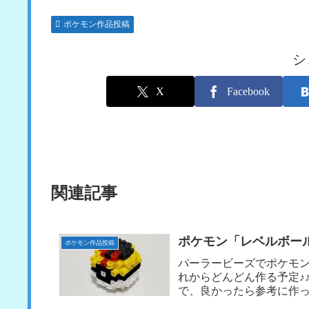
ポケモン作品投稿
シ
X
Facebook
関連記事
ポケモン「レベルボー
ポケモン作品投稿
パーラービーズでポケモ
れからどんどん作る予定♪♪
で、良かったら参考に作