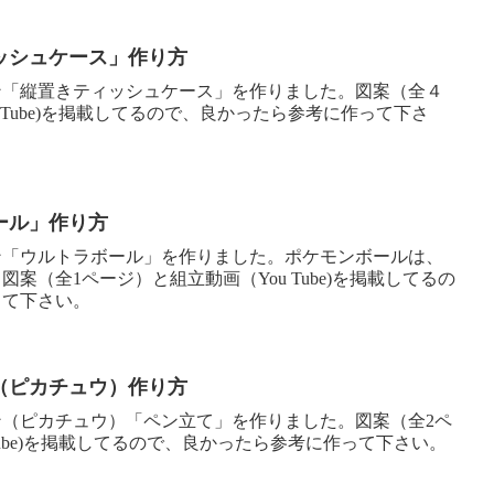
ッシュケース」作り方
ン「縦置きティッシュケース」を作りました。図案（全４
 Tube)を掲載してるので、良かったら参考に作って下さ
ール」作り方
ン「ウルトラボール」を作りました。ポケモンボールは、
案（全1ページ）と組立動画（You Tube)を掲載してるの
って下さい。
（ピカチュウ）作り方
（ピカチュウ）「ペン立て」を作りました。図案（全2ペ
Tube)を掲載してるので、良かったら参考に作って下さい。