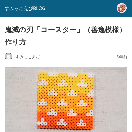
すみっこえびBLOG
鬼滅の刃「コースター」（善逸模様）
作り方
すみっこえび
5年前