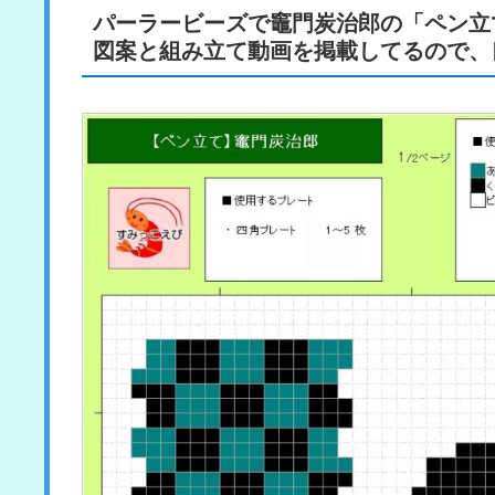
パーラービーズで竈門炭治郎の「ペン立
図案と組み立て動画を掲載してるので、