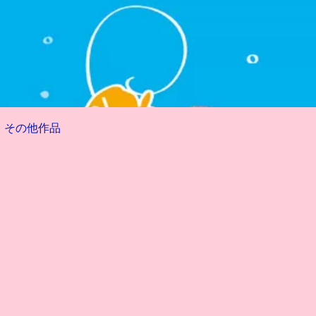
その他作品