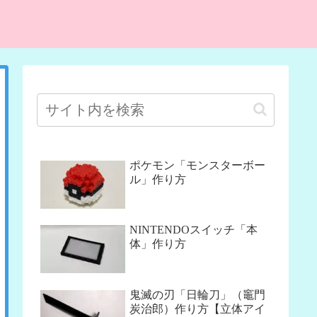
ポケモン「モンスターボー
ル」作り方
NINTENDOスイッチ「本
体」作り方
鬼滅の刃「日輪刀」（竈門
炭治郎）作り方【立体アイ