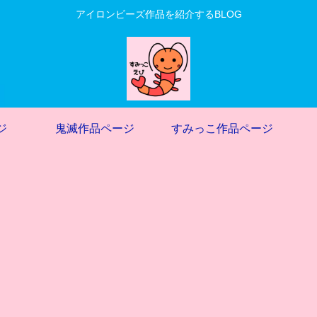
アイロンビーズ作品を紹介するBLOG
ジ
鬼滅作品ページ
すみっこ作品ページ