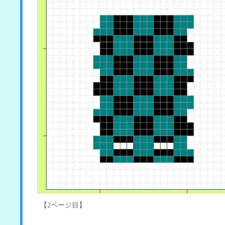
【2ページ目】