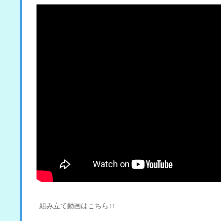
組み立て動画はこちら↑↑