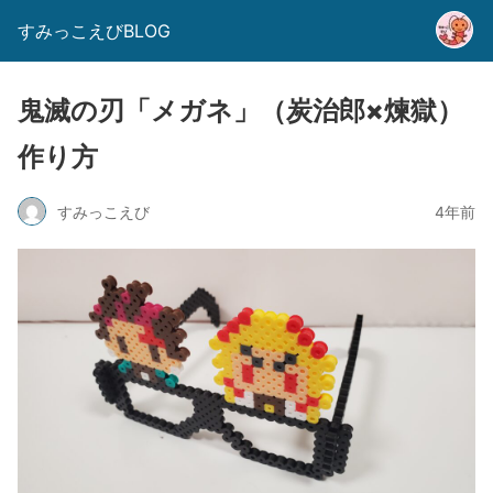
すみっこえびBLOG
鬼滅の刃「メガネ」（炭治郎×煉獄）
作り方
すみっこえび
4年前